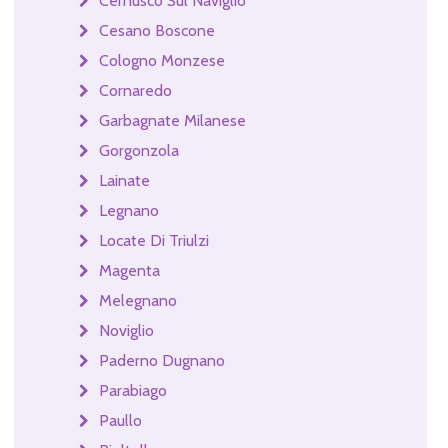
Cernusco Sul Naviglio
Cesano Boscone
Cologno Monzese
Cornaredo
Garbagnate Milanese
Gorgonzola
Lainate
Legnano
Locate Di Triulzi
Magenta
Melegnano
Noviglio
Paderno Dugnano
Parabiago
Paullo