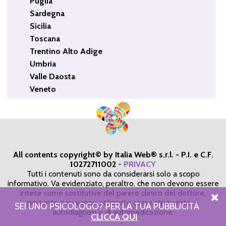
Puglia
Sardegna
Sicilia
Toscana
Trentino Alto Adige
Umbria
Valle Daosta
Veneto
All contents copyright© by Italia Web® s.r.l. - P.I. e C.F.
10272711002
-
PRIVACY
Tutti i contenuti sono da considerarsi solo a scopo
informativo. Va evidenziato, peraltro, che non devono essere
intese come sostitutive del parere clinico del dottore,
pertanto non vanno utilizzate come strumento di
SEI UNO PSICOLOGO? PER LA TUA PUBBLICITÀ
autodiagnosi o di automedicazione.
CLICCA QUI