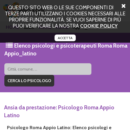
QUESTO SITO WEB O LE SUE COMPONENTI DI
TERZE PARTI UTILIZZANO I COOKIES NECESSARI ALLE
PROPRIE FUNZIONALITÀ. SE VUOI SAPERNE DI PIÙ
PUOI VERIFICARE LA NOSTRA
COOKIE POLICY
HOME
Lazio
Roma
Roma
Appio_latino
ACCETTA
Elenco psicologi e psicoterapeuti Roma Roma
Appio_latino
Ansia da prestazione: Psicologo Roma Appio
Latino
Psicologo Roma Appio Latino: Elenco psicologi e